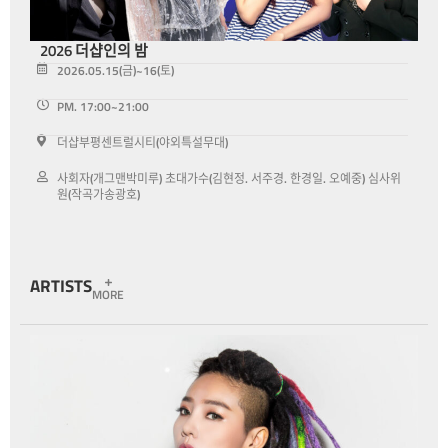
2026 더샵인의 밤
2026.05.15(금)~16(토)
PM. 17:00~21:00
더샵부평센트럴시티(야외특설무대)
사회자(개그맨박미루) 초대가수(김현정. 서주경. 한경일. 오예중) 심사위
원(작곡가송광호)
ARTISTS
MORE