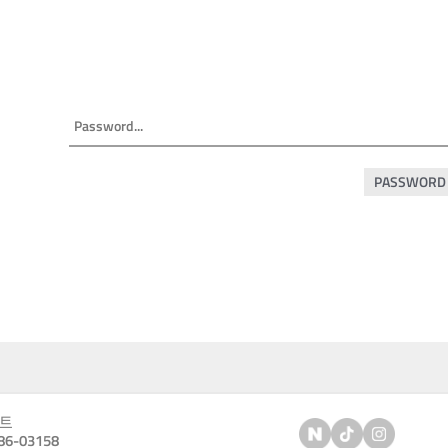
PASSWORD
트
6-03158